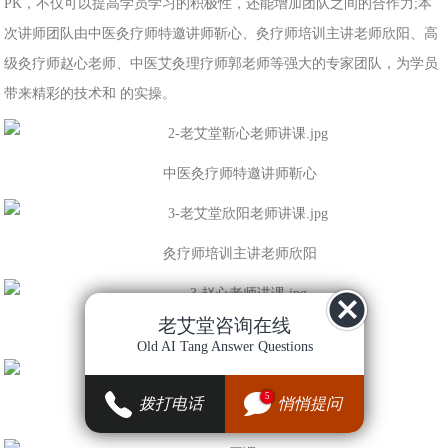
PK，不仅可以提高学员学习的积极性，还能增加团队之间的合作力;本
次讲师团队由中医灸疗师特邀讲师靳心、灸疗师培训主讲老师欣阳、高
级灸疗师赵心老师、中医艾灸理疗师郭老师等强大的专家团队，为学员
带来精彩的技术和 的实操。
中医灸疗师特邀讲师靳心
灸疗师培训主讲老师欣阳
老艾堂咨询在线
高级灸疗师赵心老师
Old AI Tang Answer Questions
5
拨打电话
悄悄提问
学员分队进行PK