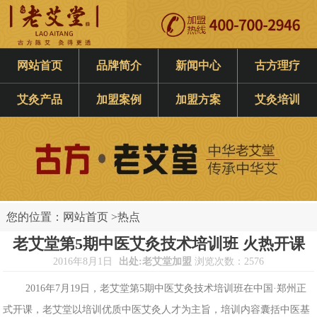
网站首页
品牌简介
新闻中心
古方理疗
艾灸产品
加盟案例
加盟方案
艾灸培训
您的位置：
网站首页
>
热点
老艾堂第5期中医艾灸技术培训班 火热开课
2016年8月1日
出处:老艾堂加盟
浏览次数：2576
2016年7月19日，老艾堂第5期中医艾灸技术培训班在中国·郑州正
式开课，老艾堂以培训优质中医艾灸人才为主旨，培训内容囊括中医基