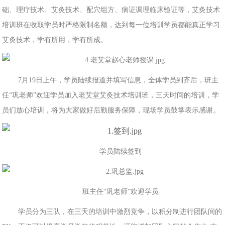
础、理疗技术、艾灸技术、配穴组方、病证调理临床验证等，艾灸技术
培训班在收取学员时严格限制名额，达到每一位培训学员都能真正学习
艾灸技术，学有所用，学有所成。
7月19日上午，学员陆续报道并填写信息，全体学员到齐后，班主
任“巩老师”欢迎学员加入老艾堂艾灸技术培训班，三天时间的培训，学
员们放心培训，将为大家做好后勤服务保障，现场学员鼓掌表示感谢。
学员陆续签到
班主任“巩老师”欢迎学员
学员分为三队，在三天的培训中激烈竞争，以积分制进行团队间的