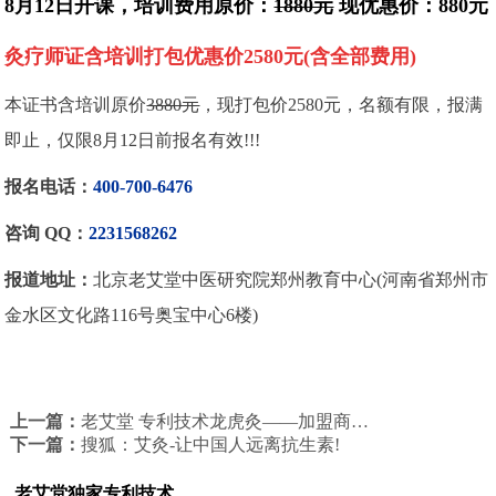
8月12日开课，培训费用原价：
1880元
现优惠价：880元
灸疗师证含培训打包优惠价2580元(含全部费用)
本证书含培训原价
3880元
，现打包价2580元，名额有限，报满
即止，仅限8月12日前报名有效!!!
报名电话：
400-700-6476
咨询 QQ：
2231568262
报道地址：
北京老艾堂中医研究院郑州教育中心(河南省郑州市
金水区文化路116号奥宝中心6楼)
上一篇：
老艾堂 专利技术龙虎灸——加盟商…
下一篇：
搜狐：艾灸-让中国人远离抗生素!
老艾堂独家专利技术